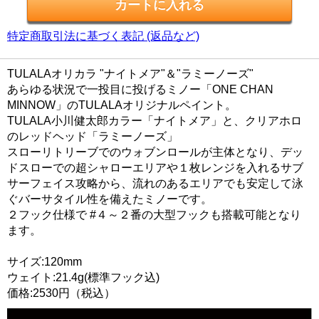
特定商取引法に基づく表記 (返品など)
TULALAオリカラ "ナイトメア"＆"ラミーノーズ"
あらゆる状況で一投目に投げるミノー「ONE CHAN
MINNOW」のTULALAオリジナルペイント。
TULALA小川健太郎カラー「ナイトメア」と、クリアホロ
のレッドヘッド「ラミーノーズ」
スローリトリーブでのウォブンロールが主体となり、デッ
ドスローでの超シャローエリアや１枚レンジを入れるサブ
サーフェイス攻略から、流れのあるエリアでも安定して泳
ぐバーサタイル性を備えたミノーです。
２フック仕様で #４～２番の大型フックも搭載可能となり
ます。
サイズ:120mm
ウェイト:21.4g(標準フック込)
価格:2530円（税込）