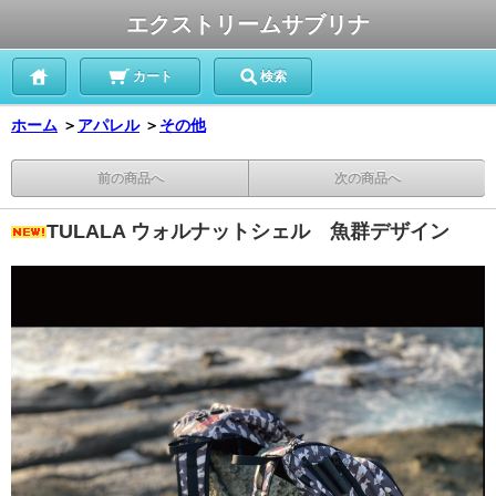
エクストリームサブリナ
カート
検索
ホーム
＞
アパレル
＞
その他
前の商品へ
次の商品へ
TULALA ウォルナットシェル 魚群デザイン